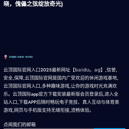
晓，傀儡之弦绽放奇光)
云顶国际官网入口2025最新网址【𝕓𝕒𝕚𝕕𝕦。𝕒𝕘】,信誉,
安全,保障,云顶国际官网是国内广受欢迎的休闲游戏基地,
云顶国际官网入口,多种趣味游戏,让你的游戏时光充满欢
乐。云顶国际app官方下载安装最新版会员登录后,进入全
站入口,下载APP后随时畅玩电子竞技、真人互动与体育类
游戏,网页与手机版支持无缝衔接,流畅体验。
点阅我们的邮箱