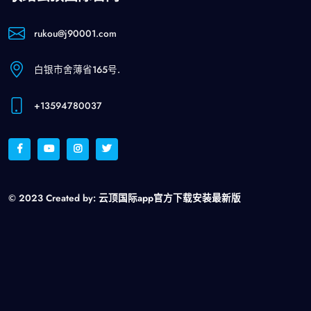
rukou@j90001.com
白银市舍薄省165号.
+13594780037
© 2023 Created by:
云顶国际app官方下载安装最新版